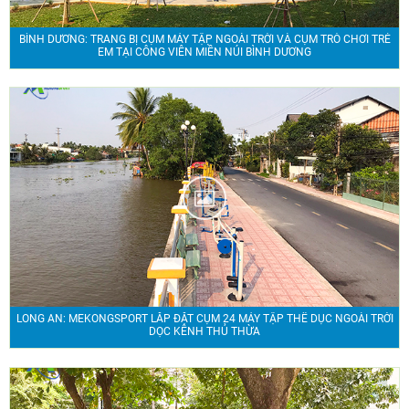
BÌNH DƯƠNG: TRANG BỊ CỤM MÁY TẬP NGOÀI TRỜI VÀ CỤM TRÒ CHƠI TRẺ
EM TẠI CÔNG VIÊN MIỀN NÚI BÌNH DƯƠNG
LONG AN: MEKONGSPORT LẮP ĐẶT CỤM 24 MÁY TẬP THỂ DỤC NGOÀI TRỜI
DỌC KÊNH THỦ THỪA