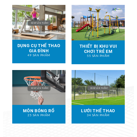
DỤNG CỤ THỂ THAO
THIẾT BỊ KHU VUI
GIA ĐÌNH
CHƠI TRẺ EM
49 SẢN PHẨM
55 SẢN PHẨM
MÔN BÓNG RỔ
LƯỚI THỂ THAO
25 SẢN PHẨM
34 SẢN PHẨM