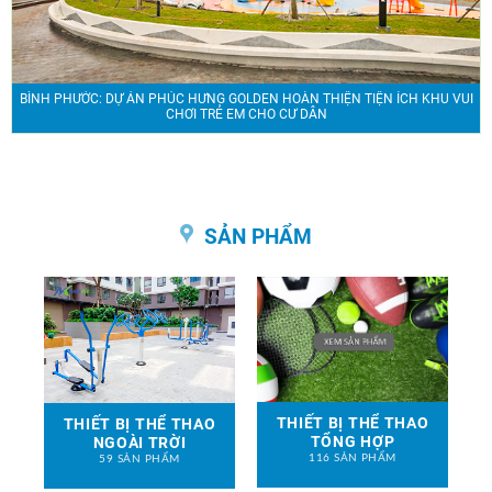
BÌNH PHƯỚC: DỰ ÁN PHÚC HƯNG GOLDEN HOÀN THIỆN TIỆN ÍCH KHU VUI
CHƠI TRẺ EM CHO CƯ DÂN
SẢN PHẨM
THIẾT BỊ THỂ THAO
THIẾT BỊ THỂ THAO
TỔNG HỢP
NGOÀI TRỜI
116 SẢN PHẨM
59 SẢN PHẨM