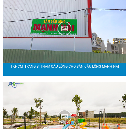
TP.HCM: TRANG BỊ THẢM CẦU LÔNG CHO SÂN CẦU LÔNG MẠNH HẢI