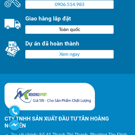
0906.514.983
Giao hàng lắp đặt
Toàn quốc
Dự án đã hoàn thành
Xem ngay
CTY TNHH SẢN XUẤT ĐẦU TƯ TÂN HOÀNG
NGUYÊN
Trụ sở chính: Số 45 Thạch Thị Thanh, Phường Tân Định,