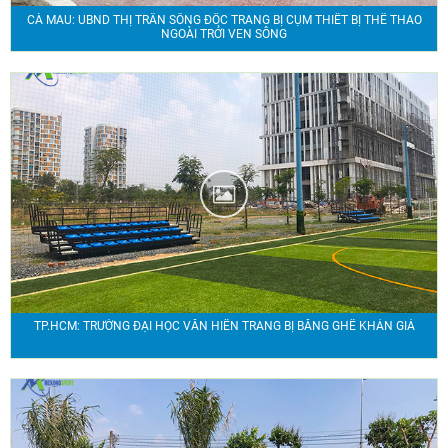
CÀ MAU: UBND THỊ TRẤN SÔNG ĐỐC TRANG BỊ CỤM THIẾT BỊ THỂ THAO
NGOÀI TRỞI VEN SÔNG
TP.HCM: TRƯỜNG ĐẠI HỌC VĂN HIẾN TRANG BỊ BĂNG GHẾ KHÁN GIẢ