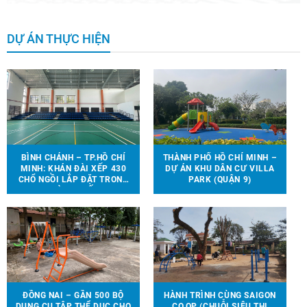
DỰ ÁN THỰC HIỆN
BÌNH CHÁNH – TP.HỒ CHÍ
THÀNH PHỐ HỒ CHÍ MINH –
MINH: KHÁN ĐÀI XẾP 430
DỰ ÁN KHU DÂN CƯ VILLA
CHỔ NGỒI LẮP ĐẶT TRONG
PARK (QUẬN 9)
NHÀ THI ĐẤU.
ĐỒNG NAI – GẦN 500 BỘ
HÀNH TRÌNH CÙNG SAIGON
DỤNG CỤ TẬP THỂ DỤC CHO
CO.OP (CHUỖI SIÊU THỊ