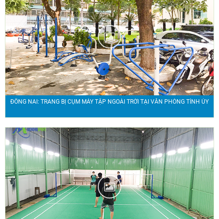
ĐỒNG NAI: TRANG BỊ CỤM MÁY TẬP NGOÀI TRỜI TẠI VĂN PHÒNG TỈNH ỦY