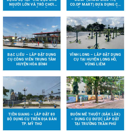
NGƯỜI LỚN VÀ TRÒ CHƠI
CO.OP MART) ĐƯA DỤNG CỤ
TRẺ EM ĐƯỢC LẮP ĐẶT TẠI
THỂ THAO, TRÒ CHƠI TRẺ
90 ĐỊA ĐIỂM TRÊN ĐỊA BÀN
EM ĐẾN VỚI 13 TRƯỜNG
HUYỆN VĨNH CỬU
HỌC TẠI 6 TỈNH THÀNH
BẠC LIÊU – LẮP ĐẶT DỤNG
VĨNH LONG – LẮP ĐẶT DỤNG
CỤ CÔNG VIÊN TRUNG TÂM
CỤ TẠI HUYỆN LONG HỒ,
HUYỆN HÒA BÌNH
VŨNG LIÊM
TIỀN GIANG – LẮP ĐẶT 80
BUÔN MÊ THUỘT (ĐẮK LẮK)
BỘ DỤNG CỤ TRÊN ĐỊA BÀN
– DỤNG CỤ ĐƯỢC LẮP ĐẶT
TP. MỸ THO
TẠI TRƯỜNG TRẦN PHÚ