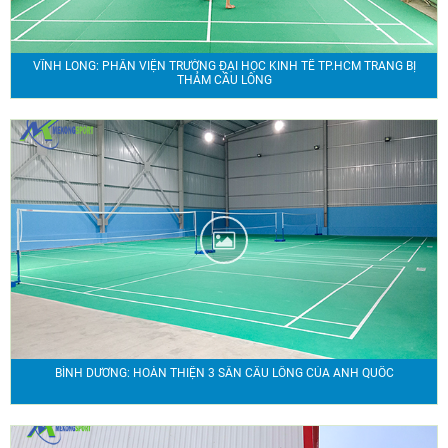
VĨNH LONG: PHÂN VIỆN TRƯỜNG ĐẠI HỌC KINH TẾ TP.HCM TRANG BỊ
THẢM CẦU LÔNG
BÌNH DƯƠNG: HOÀN THIỆN 3 SÂN CẦU LÔNG CỦA ANH QUỐC