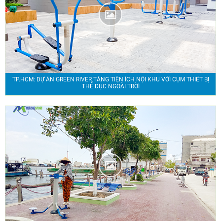
TP.HCM: DỰ ÁN GREEN RIVER TĂNG TIỆN ÍCH NỘI KHU VỚI CỤM THIẾT BỊ
THỂ DỤC NGOÀI TRỜI