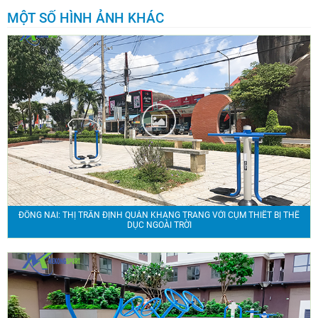
MỘT SỐ HÌNH ẢNH KHÁC
ĐỒNG NAI: THỊ TRẤN ĐỊNH QUÁN KHANG TRANG VỚI CỤM THIẾT BỊ THỂ
DỤC NGOÀI TRỜI