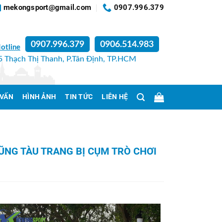
mekongsport@gmail.com
0907.996.379
0907.996.379
0906.514.983
otline
 Thạch Thị Thanh, P.Tân Định, TP.HCM
 VẤN
HÌNH ẢNH
TIN TỨC
LIÊN HỆ
ŨNG TÀU TRANG BỊ CỤM TRÒ CHƠI